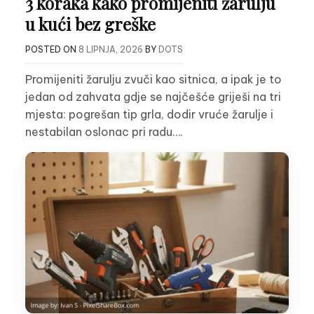
3 koraka kako promijeniti žarulju
u kući bez greške
POSTED ON
8 LIPNJA, 2026
BY
DOTS
Promijeniti žarulju zvuči kao sitnica, a ipak je to
jedan od zahvata gdje se najčešće griješi na tri
mjesta: pogrešan tip grla, dodir vruće žarulje i
nestabilan oslonac pri radu….