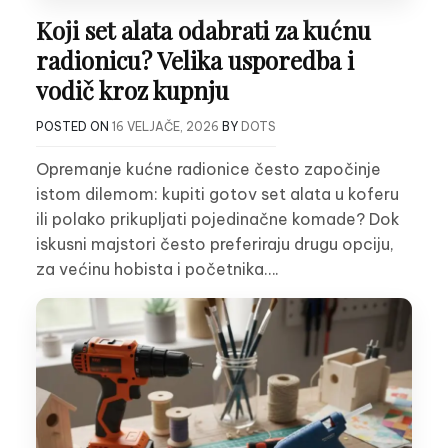
Koji set alata odabrati za kućnu
radionicu? Velika usporedba i
vodič kroz kupnju
POSTED ON
16 VELJAČE, 2026
BY
DOTS
Opremanje kućne radionice često započinje
istom dilemom: kupiti gotov set alata u koferu
ili polako prikupljati pojedinačne komade? Dok
iskusni majstori često preferiraju drugu opciju,
za većinu hobista i početnika….