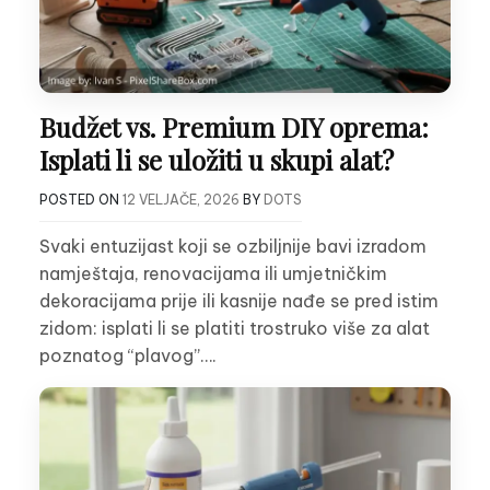
Budžet vs. Premium DIY oprema:
Isplati li se uložiti u skupi alat?
POSTED ON
12 VELJAČE, 2026
BY
DOTS
Svaki entuzijast koji se ozbiljnije bavi izradom
namještaja, renovacijama ili umjetničkim
dekoracijama prije ili kasnije nađe se pred istim
zidom: isplati li se platiti trostruko više za alat
poznatog “plavog”….