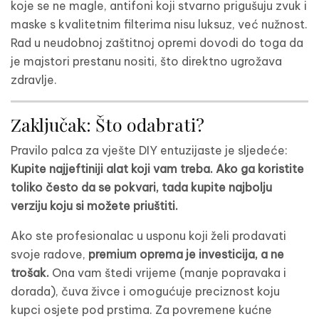
koje se ne magle, antifoni koji stvarno prigušuju zvuk i
maske s kvalitetnim filterima nisu luksuz, već nužnost.
Rad u neudobnoj zaštitnoj opremi dovodi do toga da
je majstori prestanu nositi, što direktno ugrožava
zdravlje.
Zaključak: Što odabrati?
Pravilo palca za vješte DIY entuzijaste je sljedeće:
Kupite najjeftiniji alat koji vam treba. Ako ga koristite
toliko često da se pokvari, tada kupite najbolju
verziju koju si možete priuštiti.
Ako ste profesionalac u usponu koji želi prodavati
svoje radove,
premium oprema je investicija, a ne
trošak.
Ona vam štedi vrijeme (manje popravaka i
dorada), čuva živce i omogućuje preciznost koju
kupci osjete pod prstima. Za povremene kućne