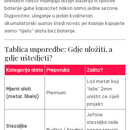
brendovi često mijenjaju dizajn baterija ili njihove
baterije gube kapacitet nakon samo jedne sezone.
Dugoročno, ulaganje u jedan kvalitetan
akumulatorski sustav štedi novac jer kasnije kupujete
samo “tijelo” alata bez baterije.
Tablica usporedbe: Gdje uložiti, a
gdje uštedjeti?
Kategorija alata
Preporuka
Zašto?
Loš metar koji
Mjerni alati
“laže” 2mm
Premium
(metar, libela)
uništit će cijeli
projekt.
Jeftine
stezaljke rade
Stezaljke
Budžet / Srednje
posao sasvim