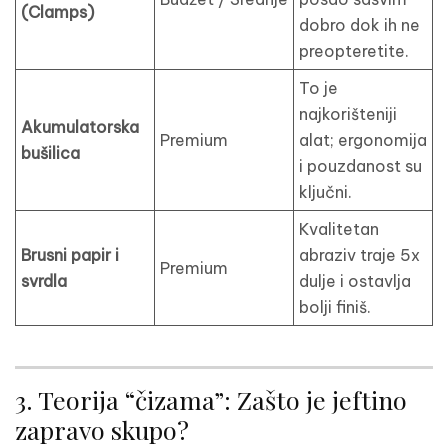
(Clamps)
dobro dok ih ne
preopteretite.
To je
najkorišteniji
Akumulatorska
Premium
alat; ergonomija
bušilica
i pouzdanost su
ključni.
Kvalitetan
Brusni papir i
abraziv traje 5x
Premium
svrdla
dulje i ostavlja
bolji finiš.
3. Teorija “čizama”: Zašto je jeftino
zapravo skupo?