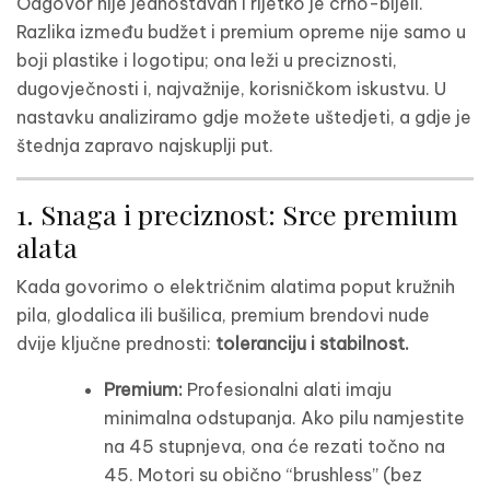
Odgovor nije jednostavan i rijetko je crno-bijeli.
Razlika između budžet i premium opreme nije samo u
boji plastike i logotipu; ona leži u preciznosti,
dugovječnosti i, najvažnije, korisničkom iskustvu. U
nastavku analiziramo gdje možete uštedjeti, a gdje je
štednja zapravo najskuplji put.
1. Snaga i preciznost: Srce premium
alata
Kada govorimo o električnim alatima poput kružnih
pila, glodalica ili bušilica, premium brendovi nude
dvije ključne prednosti:
toleranciju i stabilnost.
Premium:
Profesionalni alati imaju
minimalna odstupanja. Ako pilu namjestite
na 45 stupnjeva, ona će rezati točno na
45. Motori su obično “brushless” (bez