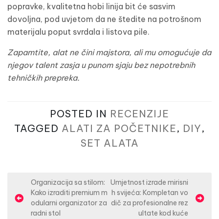
popravke, kvalitetna hobi linija bit će sasvim
dovoljna, pod uvjetom da ne štedite na potrošnom
materijalu poput svrdala i listova pile.
Zapamtite, alat ne čini majstora, ali mu omogućuje da
njegov talent zasja u punom sjaju bez nepotrebnih
tehničkih prepreka.
POSTED IN
RECENZIJE
TAGGED
ALATI ZA POČETNIKE
,
DIY
,
SET ALATA
N
Organizacija sa stilom:
Umjetnost izrade mirisni
Kako izraditi premium m
h svijeća: Kompletan vo
a
odularni organizator za
dič za profesionalne rez
v
radni stol
ultate kod kuće