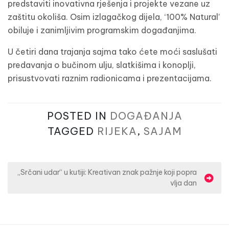
predstaviti inovativna rješenja i projekte vezane uz
zaštitu okoliša. Osim izlagačkog dijela, ‘100% Natural’
obiluje i zanimljivim programskim događanjima.
U četiri dana trajanja sajma tako ćete moći saslušati
predavanja o bučinom ulju, slatkišima i konoplji,
prisustvovati raznim radionicama i prezentacijama.
POSTED IN
DOGAĐANJA
TAGGED
RIJEKA
,
SAJAM
N
„Srčani udar“ u kutiji: Kreativan znak pažnje koji popra
vlja dan
a
v
i