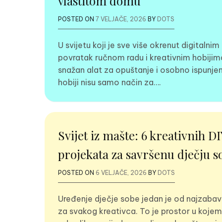
vlastitom domu
POSTED ON
7 VELJAČE, 2026
BY
DOTS
U svijetu koji je sve više okrenut digitalni
povratak ručnom radu i kreativnim hobijim
snažan alat za opuštanje i osobno ispunjen
hobiji nisu samo način za….
Svijet iz mašte: 6 kreativnih DI
projekata za savršenu dječju s
POSTED ON
6 VELJAČE, 2026
BY
DOTS
Uređenje dječje sobe jedan je od najzabav
za svakog kreativca. To je prostor u kojem