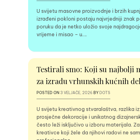
U svijetu masovne proizvodnje i brzih kupnj
izrađeni pokloni postaju najvrjedniji znak 
poruku da je netko uložio svoje najdragocj
vrijeme i misao – u….
Testirali smo: Koji su najbolji 
za izradu vrhunskih kućnih de
POSTED ON
3 VELJAČE, 2026
BY
DOTS
U svijetu kreativnog stvaralaštva, razlika 
prosječne dekoracije i unikatnog dizajne
često leži isključivo u izboru materijala. Z
kreativce koji žele da njihovi radovi ne sa