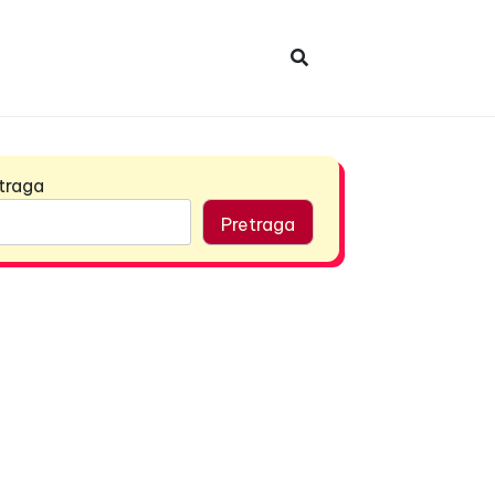
traga
Pretraga