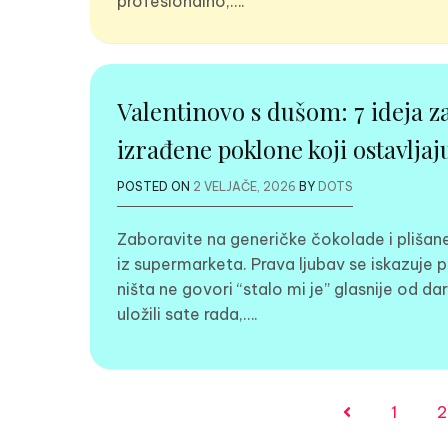
profesionalno,….
Valentinovo s dušom: 7 ideja z
izrađene poklone koji ostavljaj
POSTED ON
2 VELJAČE, 2026
BY
DOTS
Zaboravite na generičke čokolade i pliša
iz supermarketa. Prava ljubav se iskazuje 
ništa ne govori “stalo mi je” glasnije od dar
uložili sate rada,….
Brojevi
1
2