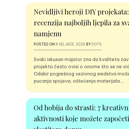
Nevidljivi heroji DIY projekata:
recenzija najboljih ljepila za s
namjenu
POSTED ON
8 VELJAČE, 2026
BY
DOTS
Svaki iskusan majstor zna da kvaliteta za
projekta često ovisi o onome što se ne vidi 
Odabir pogrešnog vezivnog sredstva može
pucanja spojeva, oštećenja materijala….
Od hobija do strasti: 7 kreativn
aktivnosti koje možete započeti