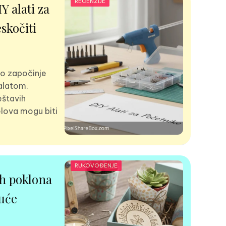
RECENZIJE
Y alati za
eskočiti
no započinje
alatom.
eštavih
jelova mogu biti
RUKOVOĐENJE
ih poklona
kuće