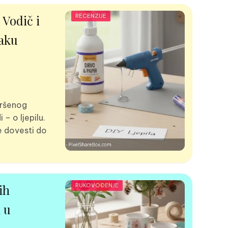
 Vodič i
RECENZIJE
vaku
vršenog
– o ljepilu.
 dovesti do
ih
RUKOVOĐENJE
 u