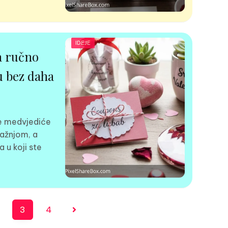
IDEJE
a ručno
u bez daha
ne medvjediće
pažnjom, a
a u koji ste
3
4