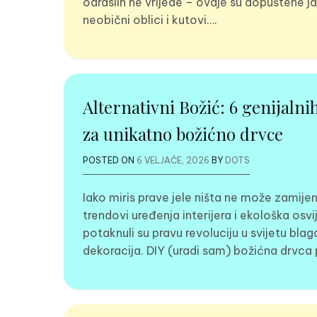
odraslih ne vrijede – ovdje su dopuštene ja
neobični oblici i kutovi….
Alternativni Božić: 6 genijalni
za unikatno božićno drvce
POSTED ON
6 VELJAČE, 2026
BY
DOTS
Iako miris prave jele ništa ne može zamijen
trendovi uređenja interijera i ekološka osv
potaknuli su pravu revoluciju u svijetu bla
dekoracija. DIY (uradi sam) božićna drvca 