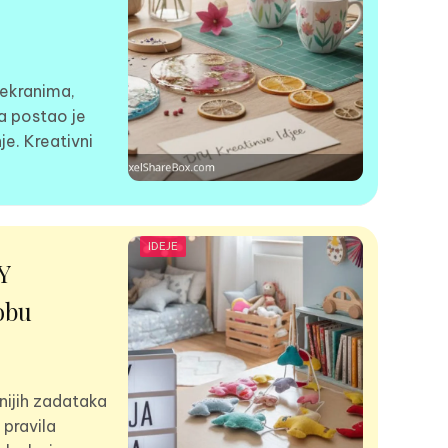
m ekranima,
a postao je
je. Kreativni
IDEJE
Y
obu
nijih zadataka
 pravila