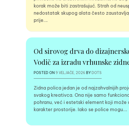
korak može biti zastrašujuć. Strah od neusp
nedostatak skupog alata često zaustavlja
prije….
Od sirovog drva do dizajnersko
Vodič za izradu vrhunske zidne
POSTED ON
9 VELJAČE, 2026
BY
DOTS
Zidna polica jedan je od najzahvalnijih pro
svakog kreativca. Ona nije samo funkciona
pohranu, već i estetski element koji može d
karakter prostorije. Iako se police mogu….