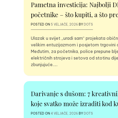
Pametna investicija: Najbolji DI
početnike – što kupiti, a što pr
POSTED ON
5 VELJAČE, 2026
BY
DOTS
Ulazak u svijet „uradi sam“ projekata obič
velikim entuzijazmom i posjetom trgovini 
Međutim, za početnika, police prepune blj
električnih strojeva i setova od stotinu di
zbunjujuće…..
Darivanje s dušom: 7 kreativn
koje svatko može izraditi kod 
POSTED ON
4 VELJAČE, 2026
BY
DOTS