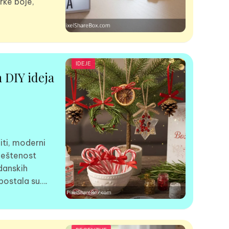
rke boje,
IDEJE
h DIY ideja
iti, moderni
iještenost
gdanskih
postala su….