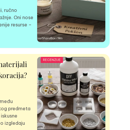
i, ručno
pažnje. Oni nose
enije resurse –
RECENZIJE
materijali
koracija?
između
rskog predmeta
a iskusne
mo izgledaju