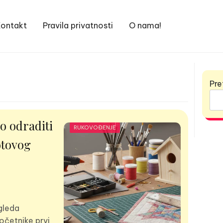
ontakt
Pravila privatnosti
O nama!
Pre
o odraditi
RUKOVOĐENJE
otovog
zgleda
očetnike prvi