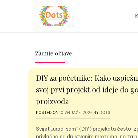
Skip
to
K
content
dots.com.hr
Zadnje objave
DIY za početnike: Kako uspješn
svoj prvi projekt od ideje do g
proizvoda
POSTED ON
10 VELJAČE, 2026
BY
DOTS
Svijet „uradi sam“ (DIY) projekata često i
privlačno na društvenim mrežama, no za p