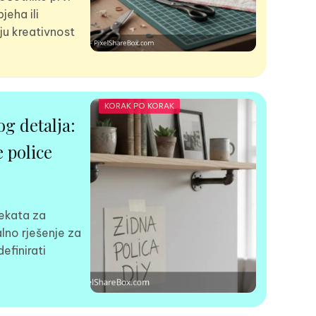
jeha ili
ju kreativnost
KORAK PO KORAK
g detalja:
 police
jekata za
lno rješenje za
efinirati